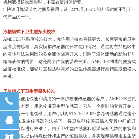
换到液槽校准应用时，不需要使用保护管。
> 快速升降温节约时间及费用：从 -22°C 到155°C的升温时间不到上一
代产品的一半。
液槽模式下卫生型探头校准
AMETEK的温度校准技术，允许用户校准直径更大、长度更短的卫生
型温度传感器，真实模拟传感器的日常使用情况。
通过将主加热区中
的液体与法兰周围的多余液体隔离开来，消除了液体流动的影响和对
精确液位的需要，这是两个传统的误差来源。
AMETEK制造的便携式
温度校准仪，能够对直径达84毫米的卫生传感器进行高精度液槽模式
校准。
干体模式下卫生型探头校准
끅
对于喜欢使用快速和清洁的干体炉校准传感器的客户，AMETEK提供
相应解决方案，用来校准卫生型传感器。它从一个定制的套管开始，
其中包含一个电缆槽，用户可以将STS-102 A 035参考传感器通过这个
뀩
槽布设在卫生传感器的法兰下。将卫生型传感器插入套管中间的开
孔，就可以进行校准了。由于卫生型传感器和感温头有无数的形状和
设计，可以提供特殊设计和生产的恒温插块，并实现即插即用卫生型
뀥