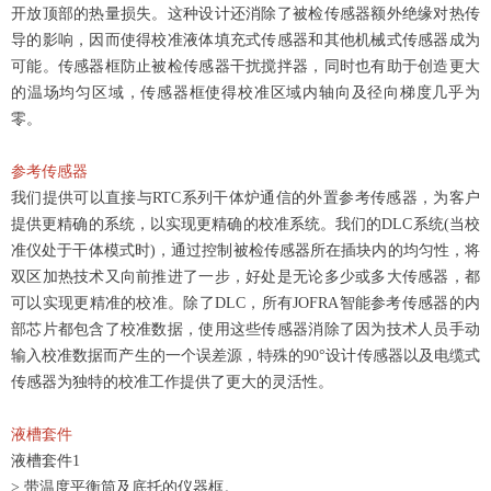
开放顶部的热量损失。这种设计还消除了被检传感器额外绝缘对热传
导的影响，因而使得校准液体填充式传感器和其他机械式传感器成为
可能。传感器框防止被检传感器干扰搅拌器，同时也有助于创造更大
的温场均匀区域，传感器框使得校准区域内轴向及径向梯度几乎为
零。
参考传感器
我们提供可以直接与RTC系列干体炉通信的外置参考传感器，为客户
提供更精确的系统，以实现更精确的校准系统。我们的DLC系统(当校
准仪处于干体模式时)，通过控制被检传感器所在插块内的均匀性，将
双区加热技术又向前推进了一步，好处是无论多少或多大传感器，都
可以实现更精准的校准。
除了DLC，所有JOFRA智能参考传感器的内
部芯片都包含了校准数据，使用这些传感器消除了因为技术人员手动
输入校准数据而产生的一个误差源，特殊的90°设计传感器以及电缆式
传感器为独特的校准工作提供了更大的灵活性。
液槽套件
液槽套件1
> 带温度平衡筒及底托的仪器框。