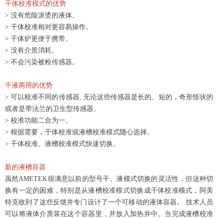
干体校准模式的优势
> 没有危险滚烫的液体。
> 干体校准相对更容易操作。
> 干体炉更便于携带。
> 没有介质消耗。
> 不会污染被检传感器。
干液两用的优势
> 可以校准不同的传感器, 无论这些传感器是长的、短的，奇形怪状的
或者是带法兰的卫生型传感器。
> 校准功能二合为一。
> 根据需要，干体校准或液槽校准模式随心选择。
> 干体校准、液槽校准模式快速切换。
新的液槽容器
虽然AMETEK很满意以前的型号干、液模式切换的灵活性，但这种切
换有一定的困难，特别是从液槽校准模式切换成干体校准模式，阿美
特克收到了这些反馈并专门设计了一个可移动的液体容器。 技术人员
可以将液体介质装在这个容器里，并放入加热井中。当完成液槽校准