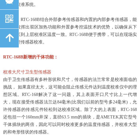
传感器校准系统。
낃
安装后，RTC-168B结合外部参考传感器和内置的内部参考传感器，能
有效的发挥出双区加热功能和外置参考控温技术的优势，以确保从下
部温度区到上层校准区温度一致。RTC-168B便于携带，可以在现场实
녕
现卫生型传感器校准。
RTC-168B新增的干体功能：
校准大尺寸卫生型传感器
由于卫生传感器有多种形状和尺寸，传感器的法兰常常是校准面临的
挑战， 如果直径太大，这可能会阻止传感元件达到温度校准仪中的理
想区域。
RTC-168解决了这一问题，其上表面开口尺寸比上一代增
大，现在接受传感器法兰达84毫米(比我们以前的型号多24毫米)，允
许传感器的传感元件轻松到达校准区域。
除了大的上表面，RTC-168
还包括一个160mm井深，直径63.5 mm的插块，是AMETEK其它型号
干体插块的两倍，因此可以同时校准更多的温度传感器，并校准大型
的和奇形怪状的传感器。