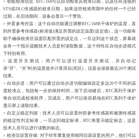
> 智能校准信息: RTC-168可以自动检查其校准日期，以及任何连接的
STS或DLC传感器的校准日期，如果这些校准周期中的任何一个已经
过期，在启动期间，设备会显示一个警告。
> 外置参考控温：这个自动功能通过调整RTC-168B干体炉的温度，直
到外置参考传感器(标准值)满足所需的设定温度(设定值)，这一功能有
助于确保校准区温度匹配所需的设定点，一旦达到这个状态，屏幕就
会有一个指示提醒技术人员是时读取数据，这个特性在自动步进模式
下特别有用。
> 温度开关测试：用户可以进行温度开关测试，并自动记
录“开”、“关”时的温度值并计算滞后(死区)，仪器会保留最近20个测试
结果。
> 自动步进：用户可以通过自动步进功能编辑设定多达20个不同的温
度校准点，包括每一步的保持时间，按下启动键后，RTC系列干体炉
将自动完成校准程序，完成后，用户可以很容易地在RTC系列干体炉
显示屏上读取结果。
> 自定义稳定判据：技术人员可以设置外部参考传感器和被测传感器
的稳定性判定标准，一旦达到稳定标准，RTC将显示稳定标志，这是
技术人员可以进行读数的标志。
> 校准仪设置存储: 对于经常重复使用相同仪器设置的用户，他们可以