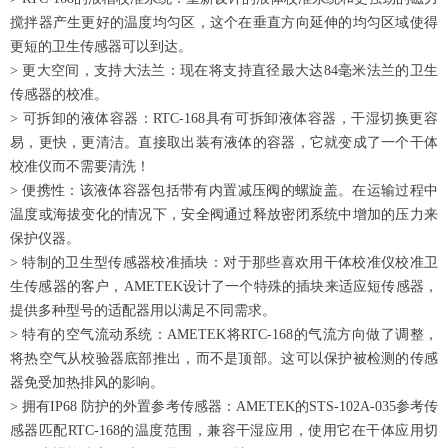
搅拌器产生更好的温度均匀区，这个在垂直方向延伸的均匀区域使得
更短的卫生传感器可以到达。
> 更大空间，支持大法兰：现在将支持直径最大达84毫米法兰的卫生
传感器的校准。
> 可拆卸的液体容器：RTC-168具有可拆卸液体容器，干湿切换更容
易，更快，更清洁。直接取出装有液体的容器，它就变成了一个干体
校准仪而不需要清洗！
> 便携性：该液体容器包括带有内置减压阀的螺旋盖。在运输过程中
温度或海拔变化的情况下，安全阀通过释放密闭系统中增加的压力来
保护仪器。
> 特制的卫生型传感器校准插块：对于那些喜欢用干体校准仪校准卫
生传感器的客户，AMETEK设计了一个特殊的插块来适应短传感器，
提供多种型号的适配器用以满足不同需求。
> 特有的空气流动系统：AMETEK将RTC-168的气流方向做了调整，
将热空气从校验器底部推出，而不是顶部。这可以保护被检测的传感
器免受加热排风的影响。
> 拥有IP68 防护的外置参考传感器：AMETEK的STS-102A-035参考传
感器匹配RTC-168的温度范围，兼容干湿应用，使用它在干体应用切