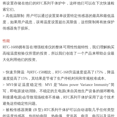
将设置存储在他们的RTC系列干体炉中，这样他们可以在下次快速检
索它们。
> 高低温限制: 用户可以通过设置菜单设置特定传感器的最高和最低温
度，如果用户疏忽，误将温度设置超出其限值，这些限制将有效保护
传感器免于损坏。
性能
RTC-168B拥有旨在增强校准仪的整体可用性性能特性，我们理解购买
高端温度校验仪所需的投资，所以我们创造了一个产品来帮助企业最
大化利用他们的投资。
> 快速升降温: 与RTC-158相比，RTC-168升温速度提高了175%，降温
速度提高了15%，其结果是节省了生产停机时间和常规校准成本。
> MVI保证温度稳定性: MVI 是“Mains power Variance Immunity”简
写，即电源波动消除。不稳定的主电源(来自其他生产设备的循环断电
和接通电源)会导致现场校准不准确，RTC系列干体炉采用了这个技术
避免这些稳定性问题。
> 被检传感器测量 (B 型):RTC系列干体炉可以自动读取几乎任何类型
的温度传感器，包括铂电阻、热电偶、变送器、电流、电压以及温控