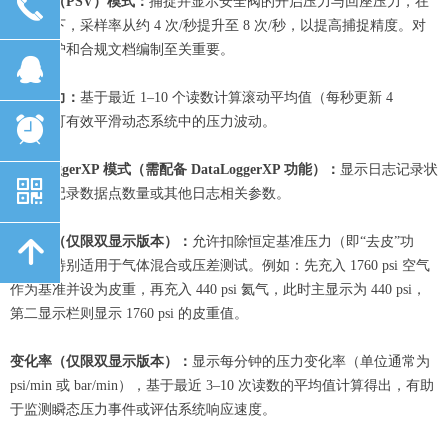
끅
安全阀（PSV）模式：
捕捉并显示安全阀的开启压力与回座压力，在
此模式下，采样率从约 4 次/秒提升至 8 次/秒，以提高捕捉精度。对
设备维护和合规文档编制至关重要。
뀩
平均压力：
基于最近 1–10 个读数计算滚动平均值（每秒更新 4
次），可有效平滑动态系统中的压力波动。
뀥
DataLoggerXP 模式（需配备 DataLoggerXP 功能）：
显示日志记录状
낃
态、已记录数据点数量或其他日志相关参数。
皮重值（仅限双显示版本）：
允许扣除恒定基准压力（即“去皮”功
녕
能）。特别适用于气体混合或压差测试。例如：先充入 1760 psi 空气
作为基准并设为皮重，再充入 440 psi 氦气，此时主显示为 440 psi，
第二显示栏则显示 1760 psi 的皮重值。
变化率（仅限双显示版本）：
显示每分钟的压力变化率（单位通常为
psi/min 或 bar/min），基于最近 3–10 次读数的平均值计算得出，有助
于监测瞬态压力事件或评估系统响应速度。